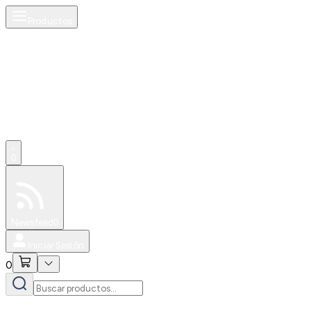
Productos
0
Especiales
Newsfeed
0
Iniciar Sesión
0