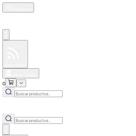
Productos
0
Especiales
Newsfeed
0
Iniciar Sesión
0
0