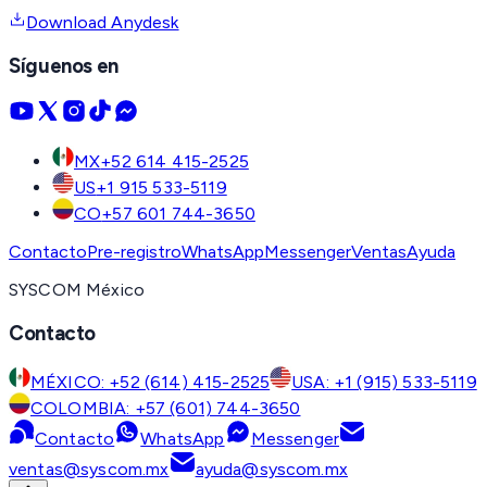
Download Anydesk
Síguenos en
MX
+52 614 415-2525
US
+1 915 533-5119
CO
+57 601 744-3650
Contacto
Pre-registro
WhatsApp
Messenger
Ventas
Ayuda
SYSCOM México
Contacto
MÉXICO: +52 (614) 415-2525
USA: +1 (915) 533-5119
COLOMBIA: +57 (601) 744-3650
Contacto
WhatsApp
Messenger
ventas@syscom.mx
ayuda@syscom.mx