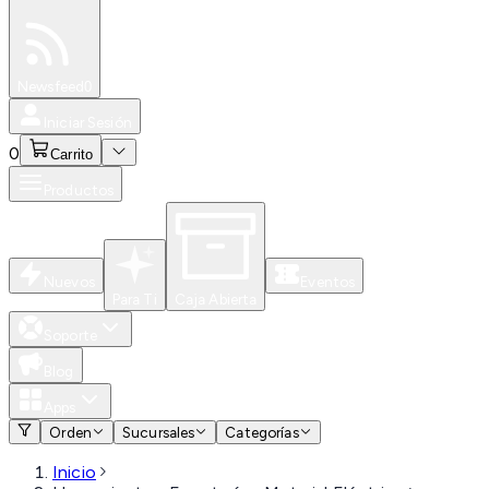
Especiales
Newsfeed
0
Iniciar Sesión
0
Carrito
Productos
Nuevos
Eventos
Para Ti
Caja Abierta
Soporte
Blog
Apps
Orden
Sucursales
Categorías
Inicio