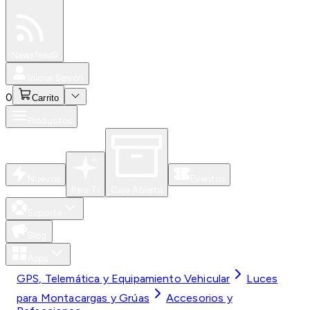
Especiales
Newsfeed
0
Iniciar Sesión
0
Carrito
Productos
Nuevos
Eventos
Para Ti
Caja Abierta
Soporte
Blog
Apps
GPS, Telemática y Equipamiento Vehicular
Luces
para Montacargas y Grúas
Accesorios y