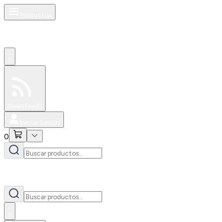
Productos
0
Especiales
Newsfeed
0
Iniciar Sesión
0
0