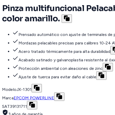
Pinza multifuncional Pelaca
color amarillo.
Prensado automático con ajuste de terminales de 
Mordazas pelacables precisas para calibres 10-24
Acero tratado térmicamente para alta durabilidad
Acabado satinado y galvanoplastia resistente al óx
Protección ambiental con aleaciones de zinc
Ajuste de tuerca para evitar daño al cable
Modelo
JX-1301
Marca
EPCOM POWERLINE
SAT
39131711
3 años de garantía