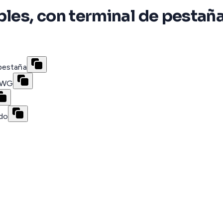
bles, con terminal de pesta
pestaña
 AWG
ido