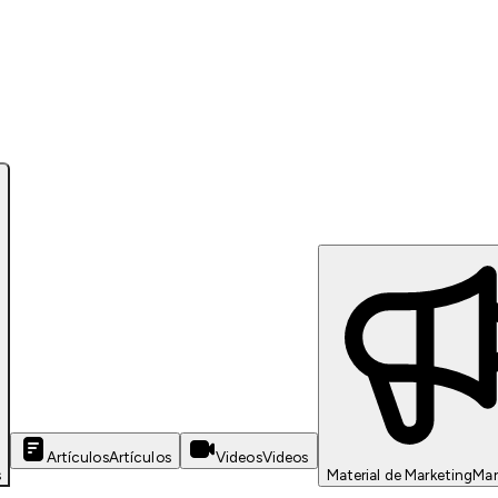
Artículos
Artículos
Videos
Videos
s
Material de Marketing
Mar