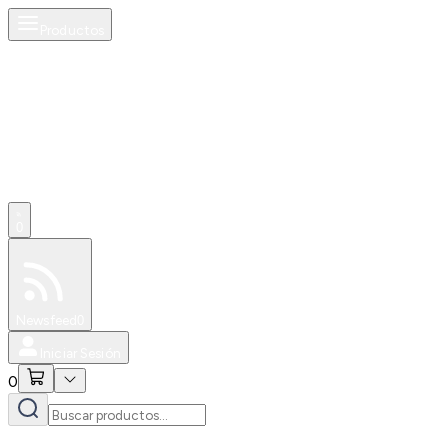
Productos
0
Especiales
Newsfeed
0
Iniciar Sesión
0