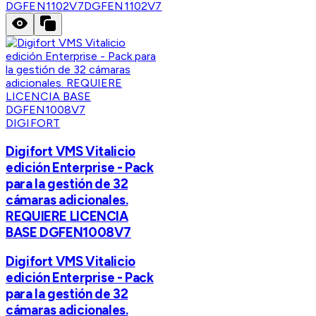
DGFEN1102V7
DGFEN1102V7
DIGIFORT
Digifort VMS Vitalicio
edición Enterprise - Pack
para la gestión de 32
cámaras adicionales.
REQUIERE LICENCIA
BASE DGFEN1008V7
Digifort VMS Vitalicio
edición Enterprise - Pack
para la gestión de 32
cámaras adicionales.