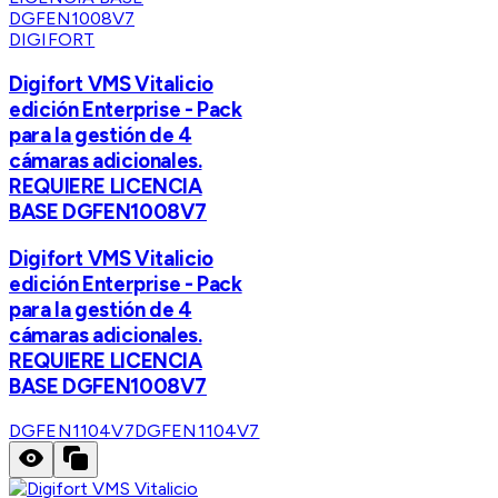
DIGIFORT
Digifort VMS Vitalicio
edición Enterprise - Pack
para la gestión de 4
cámaras adicionales.
REQUIERE LICENCIA
BASE DGFEN1008V7
Digifort VMS Vitalicio
edición Enterprise - Pack
para la gestión de 4
cámaras adicionales.
REQUIERE LICENCIA
BASE DGFEN1008V7
DGFEN1104V7
DGFEN1104V7