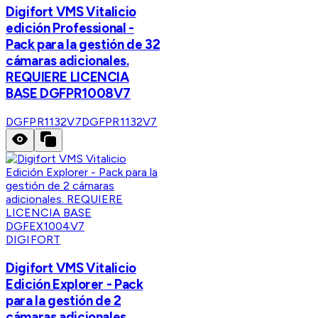
Digifort VMS Vitalicio
edición Professional -
Pack para la gestión de 32
cámaras adicionales.
REQUIERE LICENCIA
BASE DGFPR1008V7
DGFPR1132V7
DGFPR1132V7
DIGIFORT
Digifort VMS Vitalicio
Edición Explorer - Pack
para la gestión de 2
cámaras adicionales.