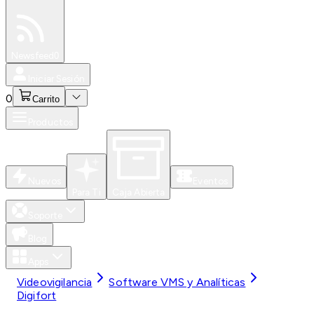
Especiales
Newsfeed
0
Iniciar Sesión
0
Carrito
Productos
Nuevos
Eventos
Para Ti
Caja Abierta
Soporte
Blog
Apps
Videovigilancia
Software VMS y Analíticas
Digifort