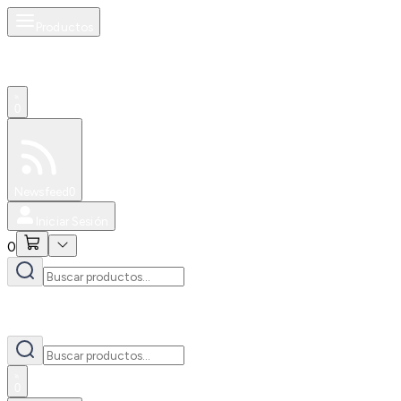
Productos
0
Especiales
Newsfeed
0
Iniciar Sesión
0
0