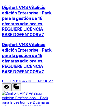
Digifort VMS Vitalicio
edición Enterprise - Pack
para la gestión de 16
cámaras adicionales.
REQUIERE LICENCIA
BASE DGFEN1008V7
Digifort VMS Vitalicio
edición Enterprise - Pack
para la gestión de 16
cámaras adicionales.
REQUIERE LICENCIA
BASE DGFEN1008V7
DGFEN1116V7
DGFEN1116V7