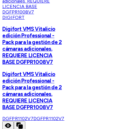
DIGIFORT
Digifort VMS Vitalicio
edición Professional -
Pack para la gestión de 2
cámaras adicionales.
REQUIERE LICENCIA
BASE DGFPR1008V7
Digifort VMS Vitalicio
edición Professional -
Pack para la gestión de 2
cámaras adicionales.
REQUIERE LICENCIA
BASE DGFPR1008V7
DGFPR1102V7
DGFPR1102V7