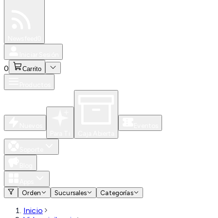
Especiales
Newsfeed
0
Iniciar Sesión
0
Carrito
Productos
Nuevos
Eventos
Para Ti
Caja Abierta
Soporte
Blog
Apps
Orden
Sucursales
Categorías
Inicio