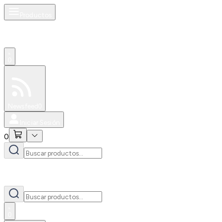
Productos
0
Especiales
Newsfeed
0
Iniciar Sesión
0
0