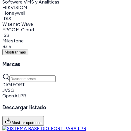
Software VMS y Analíticas
HIKVISION
Honeywell
IDIS
Wisenet Wave
EPCOM Cloud
ISS
Milestone
Bala
Mostrar más
Marcas
DIGIFORT
JVSG
OpenALPR
Descargar listado
Mostrar opciones