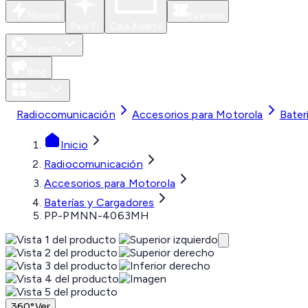
Nuevos
Eventos
Para Ti
Caja Abierta
Soporte
Blog
Apps
Radiocomunicación
Accesorios para Motorola
Bater
Inicio
Radiocomunicación
Accesorios para Motorola
Baterías y Cargadores
PP-PMNN-4063MH
360°
Ver