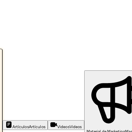
Artículos
Artículos
Videos
Videos
s
Material de Marketing
Mar