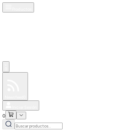
Productos
0
Especiales
Newsfeed
0
Iniciar Sesión
0