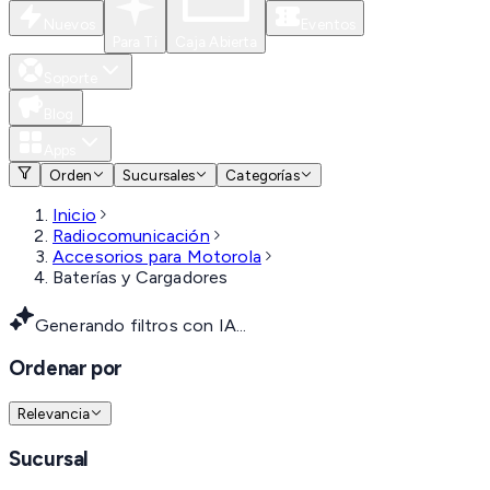
Nuevos
Eventos
Para Ti
Caja Abierta
Soporte
Blog
Apps
Orden
Sucursales
Categorías
Inicio
Radiocomunicación
Accesorios para Motorola
Baterías y Cargadores
Generando filtros con IA...
Ordenar por
Relevancia
Sucursal