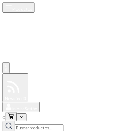
Productos
0
Especiales
Newsfeed
0
Iniciar Sesión
0