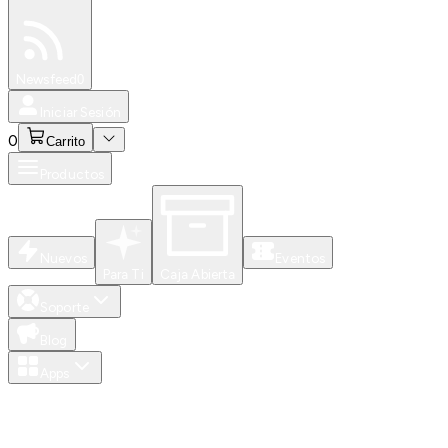
Especiales
Newsfeed
0
Iniciar Sesión
0
Carrito
Productos
Nuevos
Eventos
Para Ti
Caja Abierta
Soporte
Blog
Apps