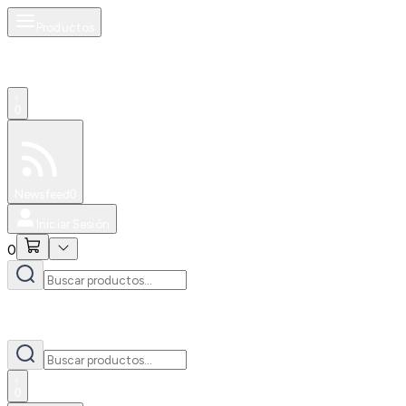
Productos
0
Especiales
Newsfeed
0
Iniciar Sesión
0
0