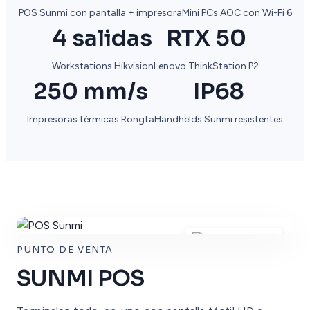
POS Sunmi con pantalla + impresora
Mini PCs AOC con Wi-Fi 6
4 salidas
RTX 50
Workstations Hikvision
Lenovo ThinkStation P2
250 mm/s
IP68
Impresoras térmicas Rongta
Handhelds Sunmi resistentes
PUNTO DE VENTA
SUNMI POS