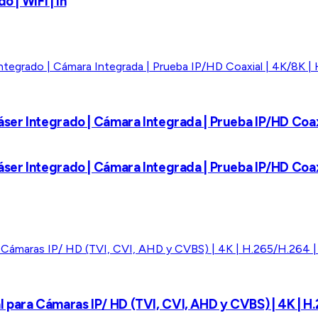
 | WiFi | In
 Láser Integrado | Cámara Integrada | Prueba IP/HD Coax
 Láser Integrado | Cámara Integrada | Prueba IP/HD Coax
al para Cámaras IP/ HD (TVI, CVI, AHD y CVBS) | 4K | H.