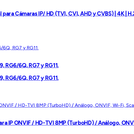
al para Cámaras IP/ HD (TVI, CVI, AHD y CVBS) | 4K | H.
9, RG6/6Q, RG7 y RG11.
9, RG6/6Q, RG7 y RG11.
ara IP ONVIF / HD-TVI 8MP (TurboHD) / Análogo, ONVIF