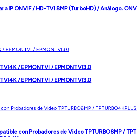
ara IP ONVIF / HD-TVI 8MP (TurboHD) / Análogo, ONVIF
ONTVI4K / EPMONTVI / EPMONTVI3.0
ONTVI4K / EPMONTVI / EPMONTVI3.0
ompatible con Probadores de Video TPTURBO8MP / 