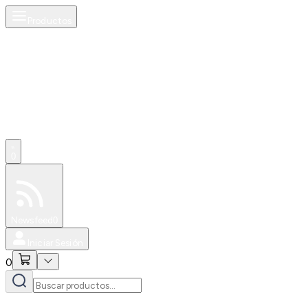
Productos
0
Especiales
Newsfeed
0
Iniciar Sesión
0