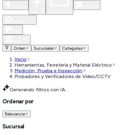
Nuevos
Eventos
Para Ti
Caja Abierta
Soporte
Blog
Apps
Orden
Sucursales
Categorías
Inicio
Herramientas, Ferretería y Material Eléctrico
Medición, Prueba e Inspección
Probadores y Verificadores de Video/CCTV
Generando filtros con IA...
Ordenar por
Relevancia
Sucursal