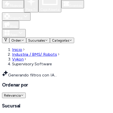
Nuevos
Eventos
Para Ti
Caja Abierta
Soporte
Blog
Apps
Orden
Sucursales
Categorías
Inicio
Industria / BMS/ Robots
Vykon
Supervisory Software
Generando filtros con IA...
Ordenar por
Relevancia
Sucursal