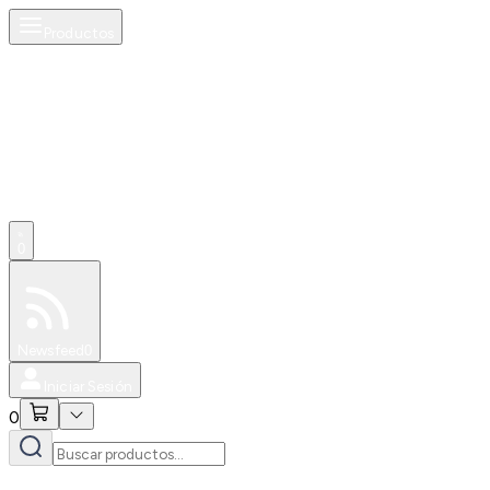
Productos
0
Especiales
Newsfeed
0
Iniciar Sesión
0