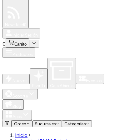
Especiales
Newsfeed
0
Iniciar Sesión
0
Carrito
Productos
Nuevos
Eventos
Para Ti
Caja Abierta
Soporte
Blog
Apps
Orden
Sucursales
Categorías
Inicio