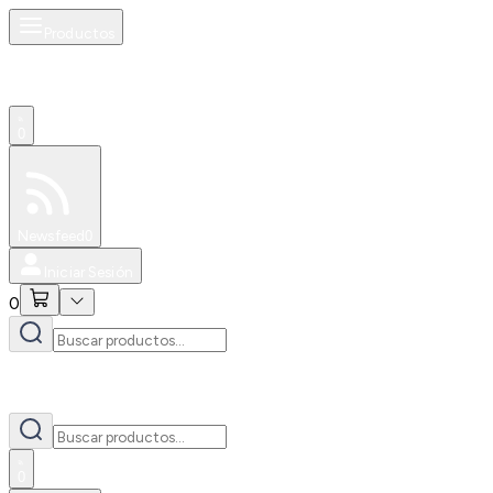
Productos
0
Especiales
Newsfeed
0
Iniciar Sesión
0
0