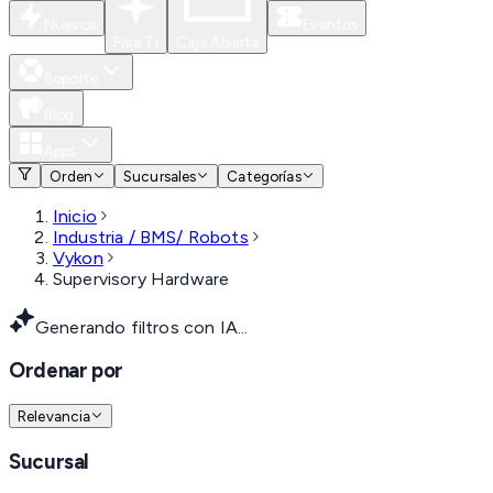
Nuevos
Eventos
Para Ti
Caja Abierta
Soporte
Blog
Apps
Orden
Sucursales
Categorías
Inicio
Industria / BMS/ Robots
Vykon
Supervisory Hardware
Generando filtros con IA...
Ordenar por
Relevancia
Sucursal