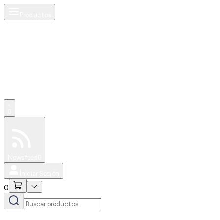
Productos
0
Especiales
Newsfeed
0
Iniciar Sesión
0