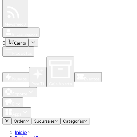
Especiales
Newsfeed
0
Iniciar Sesión
0
Carrito
Productos
Nuevos
Eventos
Para Ti
Caja Abierta
Soporte
Blog
Apps
Orden
Sucursales
Categorías
Inicio