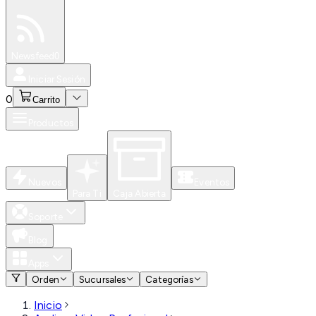
Especiales
Newsfeed
0
Iniciar Sesión
0
Carrito
Productos
Nuevos
Eventos
Para Ti
Caja Abierta
Soporte
Blog
Apps
Orden
Sucursales
Categorías
Inicio