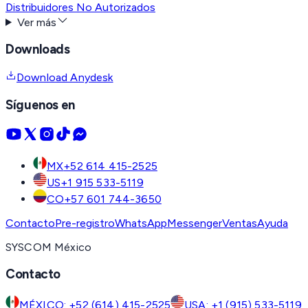
Distribuidores No Autorizados
Ver más
Downloads
Download Anydesk
Síguenos en
MX
+52 614 415-2525
US
+1 915 533-5119
CO
+57 601 744-3650
Contacto
Pre-registro
WhatsApp
Messenger
Ventas
Ayuda
SYSCOM México
Contacto
MÉXICO: +52 (614) 415-2525
USA: +1 (915) 533-5119