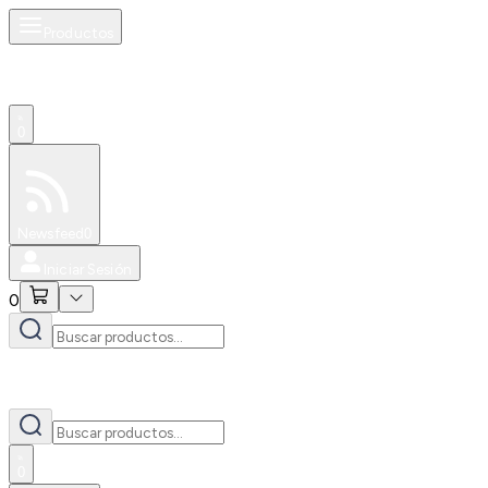
Productos
0
Especiales
Newsfeed
0
Iniciar Sesión
0
0