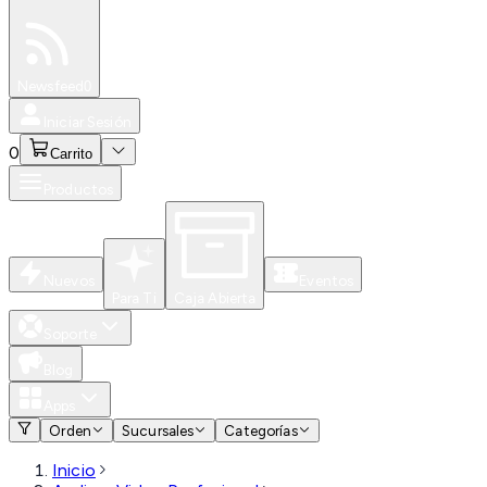
Especiales
Newsfeed
0
Iniciar Sesión
0
Carrito
Productos
Nuevos
Eventos
Para Ti
Caja Abierta
Soporte
Blog
Apps
Orden
Sucursales
Categorías
Inicio