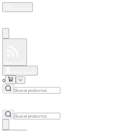
Productos
0
Especiales
Newsfeed
0
Iniciar Sesión
0
0