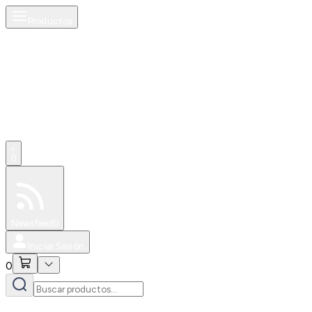
Productos
0
Especiales
Newsfeed
0
Iniciar Sesión
0