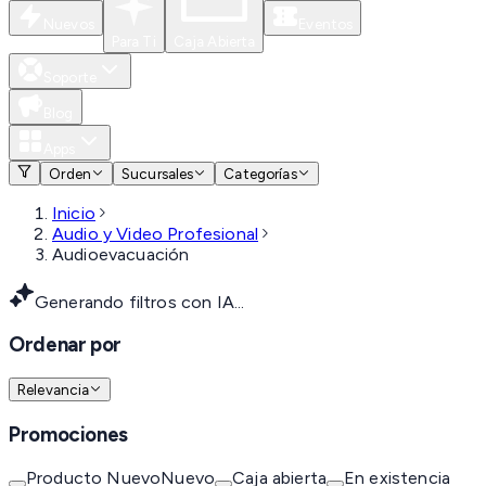
Nuevos
Eventos
Para Ti
Caja Abierta
Soporte
Blog
Apps
Orden
Sucursales
Categorías
Inicio
Audio y Video Profesional
Audioevacuación
Generando filtros con IA...
Ordenar por
Relevancia
Promociones
Producto Nuevo
Nuevo
Caja abierta
En existencia