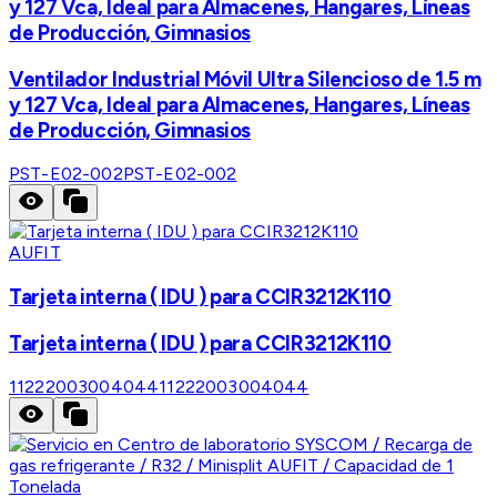
y 127 Vca, Ideal para Almacenes, Hangares, Líneas
de Producción, Gimnasios
Ventilador Industrial Móvil Ultra Silencioso de 1.5 m
y 127 Vca, Ideal para Almacenes, Hangares, Líneas
de Producción, Gimnasios
PST-E02-002
PST-E02-002
AUFIT
Tarjeta interna ( IDU ) para CCIR3212K110
Tarjeta interna ( IDU ) para CCIR3212K110
11222003004044
11222003004044