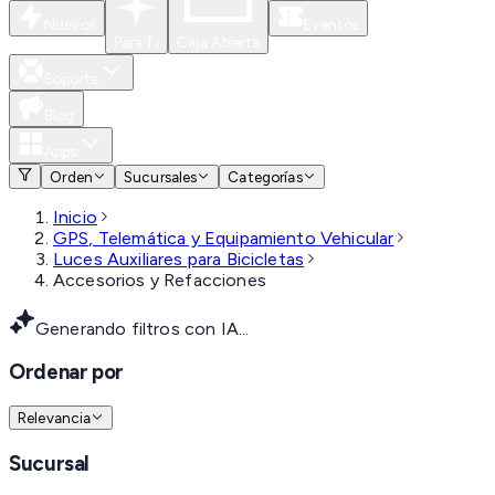
Nuevos
Eventos
Para Ti
Caja Abierta
Soporte
Blog
Apps
Orden
Sucursales
Categorías
Inicio
GPS, Telemática y Equipamiento Vehicular
Luces Auxiliares para Bicicletas
Accesorios y Refacciones
Generando filtros con IA...
Ordenar por
Relevancia
Sucursal