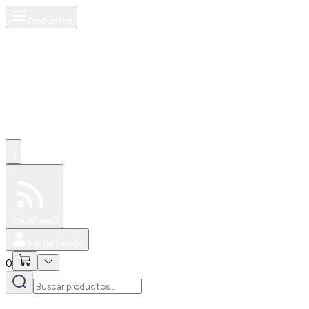
Productos
0
Especiales
Newsfeed
0
Iniciar Sesión
0