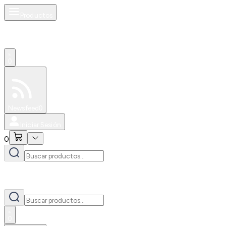
Productos
0
Especiales
Newsfeed
0
Iniciar Sesión
0
0