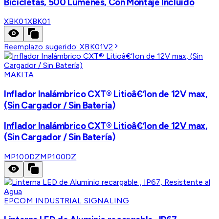
Bicicletas, 500 Lúmenes, Con Montaje Incluido
XBK01
XBK01
Reemplazo sugerido:
XBK01V2
MAKITA
Inflador Inalámbrico CXT® Litioâ€‘Ion de 12V max,
(Sin Cargador / Sin Batería)
Inflador Inalámbrico CXT® Litioâ€‘Ion de 12V max,
(Sin Cargador / Sin Batería)
MP100DZ
MP100DZ
EPCOM INDUSTRIAL SIGNALING