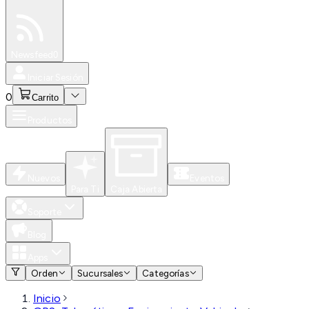
Especiales
Newsfeed
0
Iniciar Sesión
0
Carrito
Productos
Nuevos
Eventos
Para Ti
Caja Abierta
Soporte
Blog
Apps
Orden
Sucursales
Categorías
Inicio