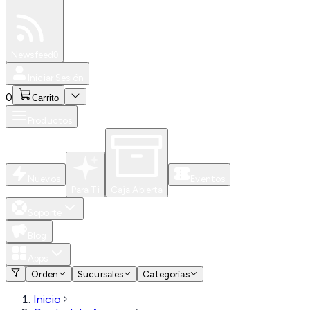
Especiales
Newsfeed
0
Iniciar Sesión
0
Carrito
Productos
Nuevos
Eventos
Para Ti
Caja Abierta
Soporte
Blog
Apps
Orden
Sucursales
Categorías
Inicio