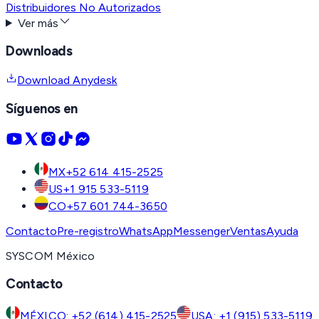
Distribuidores No Autorizados
Ver más
Downloads
Download Anydesk
Síguenos en
MX
+52 614 415-2525
US
+1 915 533-5119
CO
+57 601 744-3650
Contacto
Pre-registro
WhatsApp
Messenger
Ventas
Ayuda
SYSCOM México
Contacto
MÉXICO: +52 (614) 415-2525
USA: +1 (915) 533-5119