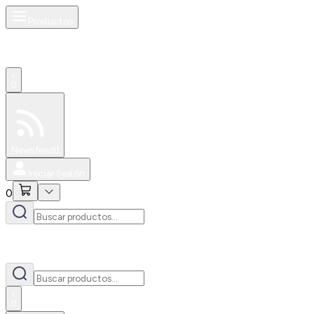
Productos
0
Especiales
Newsfeed
0
Iniciar Sesión
0
0