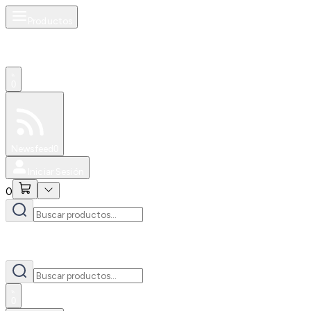
Productos
0
Especiales
Newsfeed
0
Iniciar Sesión
0
0