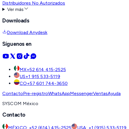
Distribuidores No Autorizados
Ver más
Downloads
Download Anydesk
Síguenos en
MX
+52 614 415-2525
US
+1 915 533-5119
CO
+57 601 744-3650
Contacto
Pre-registro
WhatsApp
Messenger
Ventas
Ayuda
SYSCOM México
Contacto
MÉXICO: +52 (614) 415-2525
USA: +1 (915) 533-5119