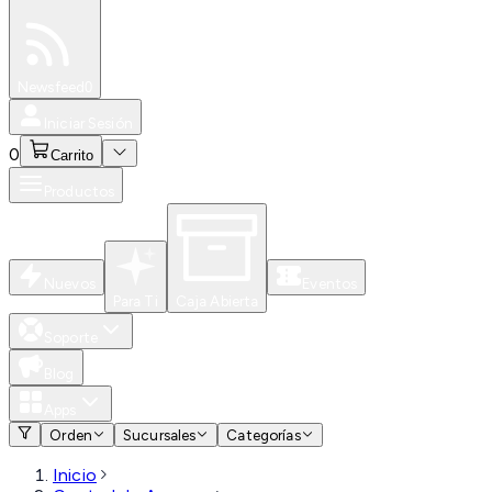
Especiales
Newsfeed
0
Iniciar Sesión
0
Carrito
Productos
Nuevos
Eventos
Para Ti
Caja Abierta
Soporte
Blog
Apps
Orden
Sucursales
Categorías
Inicio