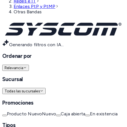
Redes e IT
Enlaces PtP y PtMP
Otras Bandas
Generando filtros con IA...
Ordenar por
Relevancia
Sucursal
Todas las sucursales
Promociones
Producto Nuevo
Nuevo
Caja abierta
En existencia
Tipos