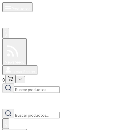
Productos
0
Especiales
Newsfeed
0
Iniciar Sesión
0
0