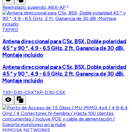
Reemplazo sugerido:
A6X-AP
TXPRO
Antena direccional para C5x, B5X, Doble polaridad
45 ° y 90 °, 4.9 - 6.5 GHz, 2 ft, Ganancia de 30 dBi,
Montaje incluido
Antena direccional para C5x, B5X, Doble polaridad
45 ° y 90 °, 4.9 - 6.5 GHz, 2 ft, Ganancia de 30 dBi,
Montaje incluido
TXP-D30-C5X
TXP-D30-C5X
MIMOSA NETWORKS