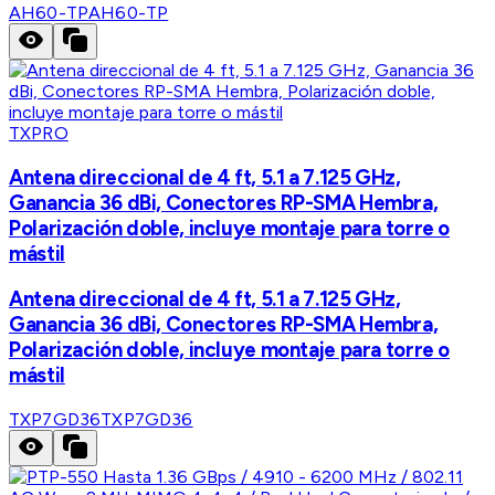
AH60-TP
AH60-TP
TXPRO
Antena direccional de 4 ft, 5.1 a 7.125 GHz,
Ganancia 36 dBi, Conectores RP-SMA Hembra,
Polarización doble, incluye montaje para torre o
mástil
Antena direccional de 4 ft, 5.1 a 7.125 GHz,
Ganancia 36 dBi, Conectores RP-SMA Hembra,
Polarización doble, incluye montaje para torre o
mástil
TXP7GD36
TXP7GD36