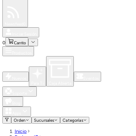
Especiales
Newsfeed
0
Iniciar Sesión
0
Carrito
Productos
Nuevos
Eventos
Para Ti
Caja Abierta
Soporte
Blog
Apps
Orden
Sucursales
Categorías
Inicio