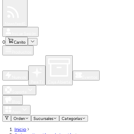
Especiales
Newsfeed
0
Iniciar Sesión
0
Carrito
Productos
Nuevos
Eventos
Para Ti
Caja Abierta
Soporte
Blog
Apps
Orden
Sucursales
Categorías
Inicio