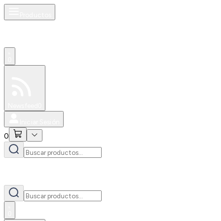
Productos
0
Especiales
Newsfeed
0
Iniciar Sesión
0
0