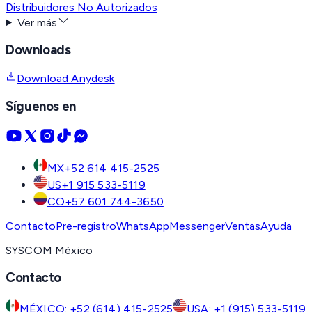
Distribuidores No Autorizados
Ver más
Downloads
Download Anydesk
Síguenos en
MX
+52 614 415-2525
US
+1 915 533-5119
CO
+57 601 744-3650
Contacto
Pre-registro
WhatsApp
Messenger
Ventas
Ayuda
SYSCOM México
Contacto
MÉXICO: +52 (614) 415-2525
USA: +1 (915) 533-5119