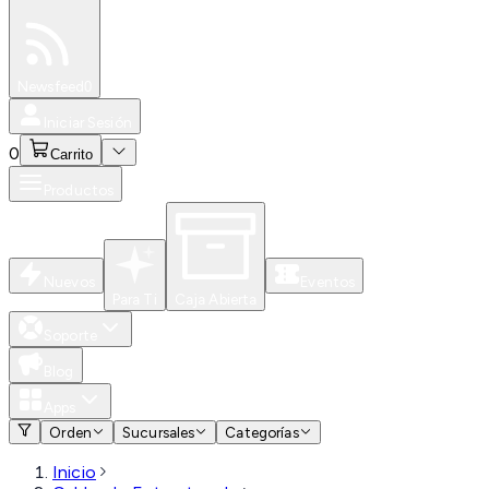
Especiales
Newsfeed
0
Iniciar Sesión
0
Carrito
Productos
Nuevos
Eventos
Para Ti
Caja Abierta
Soporte
Blog
Apps
Orden
Sucursales
Categorías
Inicio