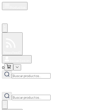
Productos
0
Especiales
Newsfeed
0
Iniciar Sesión
0
0