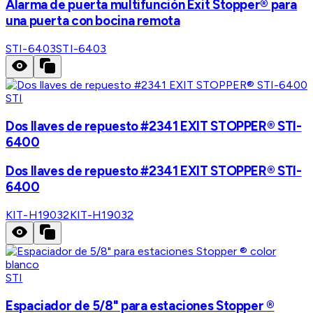
Alarma de puerta multifunción Exit Stopper® para
una puerta con bocina remota
STI-6403
STI-6403
STI
Dos llaves de repuesto #2341 EXIT STOPPER® STI-
6400
Dos llaves de repuesto #2341 EXIT STOPPER® STI-
6400
KIT-H19032
KIT-H19032
STI
Espaciador de 5/8" para estaciones Stopper ®