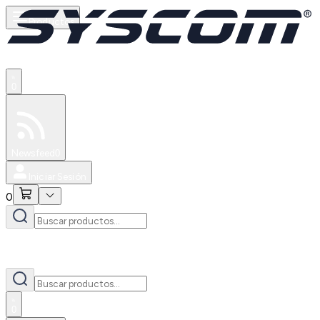
Productos
0
Especiales
Newsfeed
0
Iniciar Sesión
0
0