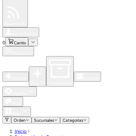
Especiales
Newsfeed
0
Iniciar Sesión
0
Carrito
Productos
Nuevos
Eventos
Para Ti
Caja Abierta
Soporte
Blog
Apps
Orden
Sucursales
Categorías
Inicio