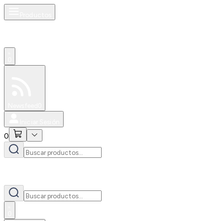
Productos
0
Especiales
Newsfeed
0
Iniciar Sesión
0
0