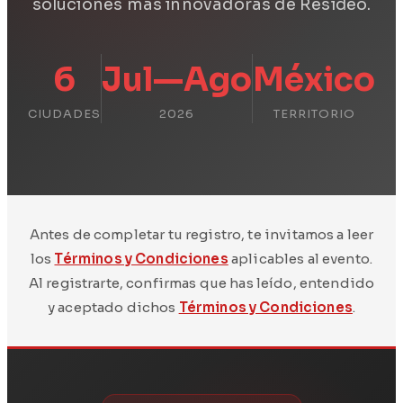
soluciones más innovadoras de Resideo.
6
Jul—Ago
México
CIUDADES
2026
TERRITORIO
Antes de completar tu registro, te invitamos a leer
los
Términos y Condiciones
aplicables al evento.
Al registrarte, confirmas que has leído, entendido
y aceptado dichos
Términos y Condiciones
.