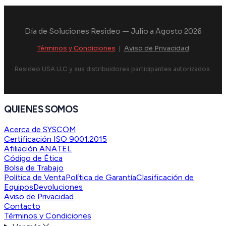
Día de Soluciones Resideo — Julio a Agosto 2026
Términos y Condiciones
|
Aviso de Privacidad
Resideo USA LLC y sus distribuidores participantes autorizados.
QUIENES SOMOS
Acerca de SYSCOM
Certificación ISO 9001:2015
Afiliación ANATEL
Código de Ética
Bolsa de Trabajo
Política de Venta
Política de Garantía
Clasificación de
Equipos
Devoluciones
Aviso de Privacidad
Contacto
Términos y Condiciones