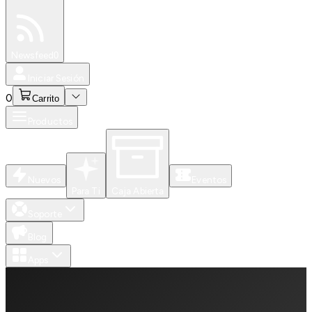
Especiales
Newsfeed
0
Iniciar Sesión
0
Carrito
Productos
Nuevos
Eventos
Para Ti
Caja Abierta
Soporte
Blog
Apps