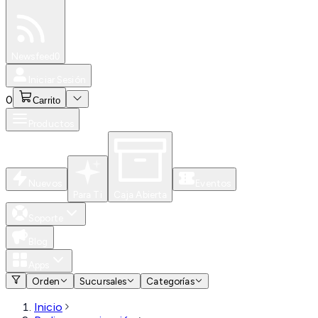
Especiales
Newsfeed
0
Iniciar Sesión
0
Carrito
Productos
Nuevos
Eventos
Para Ti
Caja Abierta
Soporte
Blog
Apps
Orden
Sucursales
Categorías
Inicio