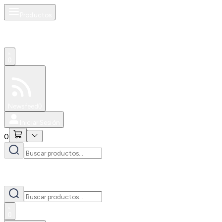
Productos
0
Especiales
Newsfeed
0
Iniciar Sesión
0
0