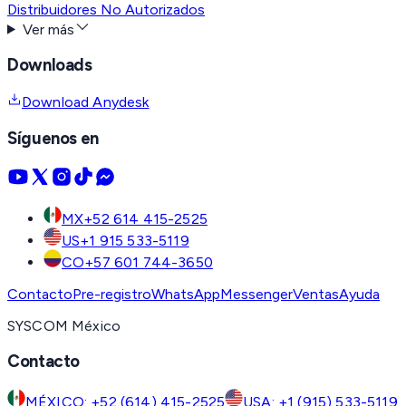
Distribuidores No Autorizados
Ver más
Downloads
Download Anydesk
Síguenos en
MX
+52 614 415-2525
US
+1 915 533-5119
CO
+57 601 744-3650
Contacto
Pre-registro
WhatsApp
Messenger
Ventas
Ayuda
SYSCOM México
Contacto
MÉXICO: +52 (614) 415-2525
USA: +1 (915) 533-5119