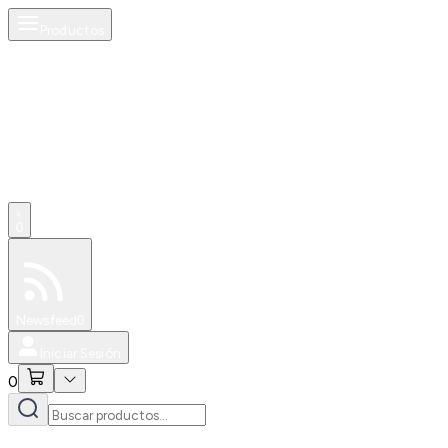
Productos
0
Especiales
Newsfeed
0
Iniciar Sesión
0