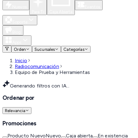
Nuevos
Eventos
Para Ti
Caja Abierta
Soporte
Blog
Apps
Orden
Sucursales
Categorías
Inicio
Radiocomunicación
Equipo de Prueba y Herramientas
Generando filtros con IA...
Ordenar por
Relevancia
Promociones
Producto Nuevo
Nuevo
Caja abierta
En existencia