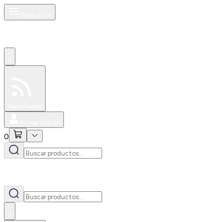
Productos
0
Especiales
Newsfeed
0
Iniciar Sesión
0
0