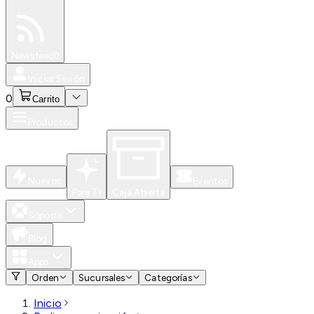
Especiales
Newsfeed
0
Iniciar Sesión
0
Carrito
Productos
Nuevos
Eventos
Para Ti
Caja Abierta
Soporte
Blog
Apps
Orden
Sucursales
Categorías
Inicio