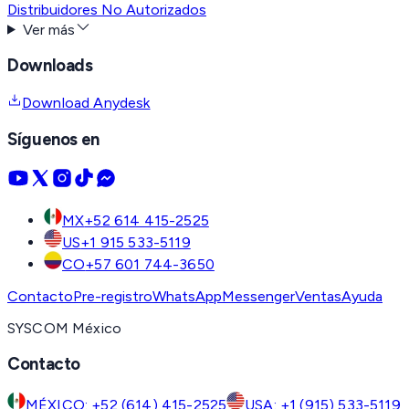
Distribuidores No Autorizados
Ver más
Downloads
Download Anydesk
Síguenos en
MX
+52 614 415-2525
US
+1 915 533-5119
CO
+57 601 744-3650
Contacto
Pre-registro
WhatsApp
Messenger
Ventas
Ayuda
SYSCOM México
Contacto
MÉXICO: +52 (614) 415-2525
USA: +1 (915) 533-5119