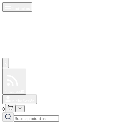
Productos
0
Especiales
Newsfeed
0
Iniciar Sesión
0