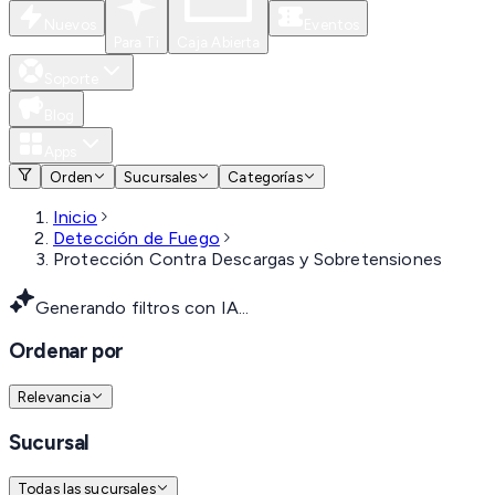
Nuevos
Eventos
Para Ti
Caja Abierta
Soporte
Blog
Apps
Orden
Sucursales
Categorías
Inicio
Detección de Fuego
Protección Contra Descargas y Sobretensiones
Generando filtros con IA...
Ordenar por
Relevancia
Sucursal
Todas las sucursales