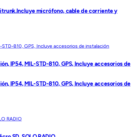
itrunk.Incluye micrófono, cable de corriente y
ón, IP54, MIL-STD-810, GPS, Incluye accesorios de
ón, IP54, MIL-STD-810, GPS, Incluye accesorios de
 Micro SD, SOLO RADIO