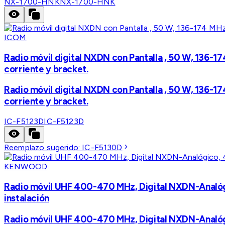
NX-1700-HNK
NX-1700-HNK
ICOM
Radio móvil digital NXDN con Pantalla , 50 W, 136-17
corriente y bracket.
Radio móvil digital NXDN con Pantalla , 50 W, 136-17
corriente y bracket.
IC-F5123D
IC-F5123D
Reemplazo sugerido:
IC-F5130D
KENWOOD
Radio móvil UHF 400-470 MHz, Digital NXDN-Analógic
instalación
Radio móvil UHF 400-470 MHz, Digital NXDN-Analógic