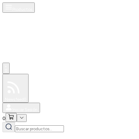
Productos
0
Especiales
Newsfeed
0
Iniciar Sesión
0