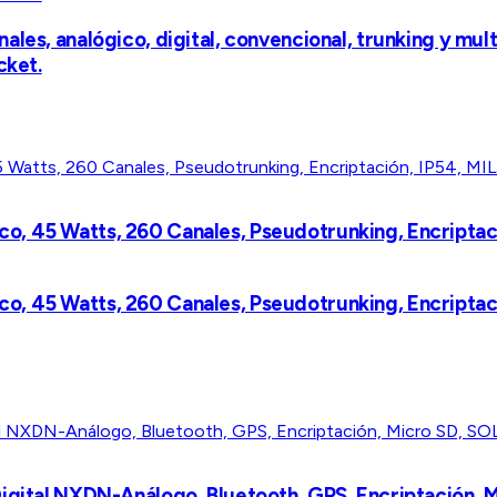
les, analógico, digital, convencional, trunking y mult
cket.
, 45 Watts, 260 Canales, Pseudotrunking, Encriptaci
, 45 Watts, 260 Canales, Pseudotrunking, Encriptaci
Digital NXDN-Análogo, Bluetooth, GPS, Encriptación,