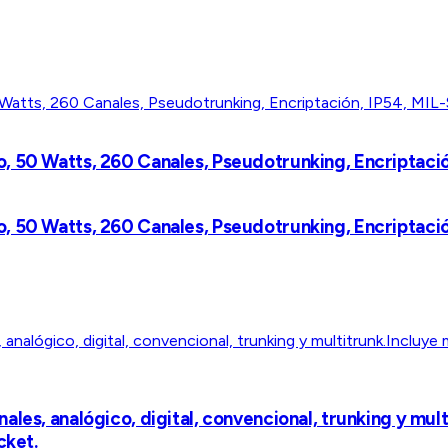
, 50 Watts, 260 Canales, Pseudotrunking, Encriptació
, 50 Watts, 260 Canales, Pseudotrunking, Encriptació
les, analógico, digital, convencional, trunking y mult
cket.