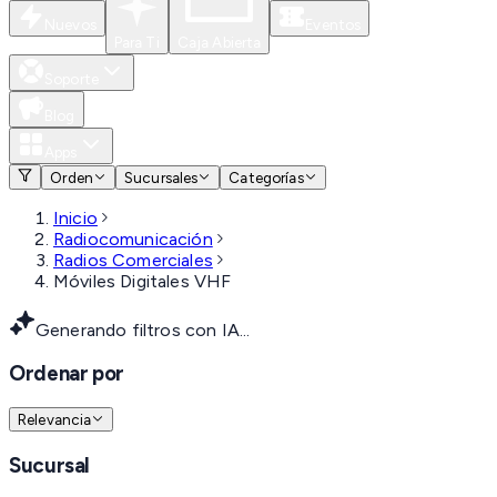
Nuevos
Eventos
Para Ti
Caja Abierta
Soporte
Blog
Apps
Orden
Sucursales
Categorías
Inicio
Radiocomunicación
Radios Comerciales
Móviles Digitales VHF
Generando filtros con IA...
Ordenar por
Relevancia
Sucursal