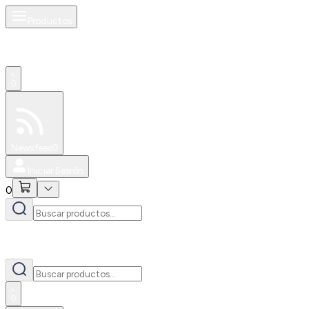
Productos
0
Especiales
Newsfeed
0
Iniciar Sesión
0
0