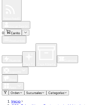
Especiales
Newsfeed
0
Iniciar Sesión
0
Carrito
Productos
Nuevos
Eventos
Para Ti
Caja Abierta
Soporte
Blog
Apps
Orden
Sucursales
Categorías
Inicio