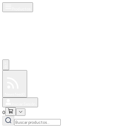
Productos
0
Especiales
Newsfeed
0
Iniciar Sesión
0