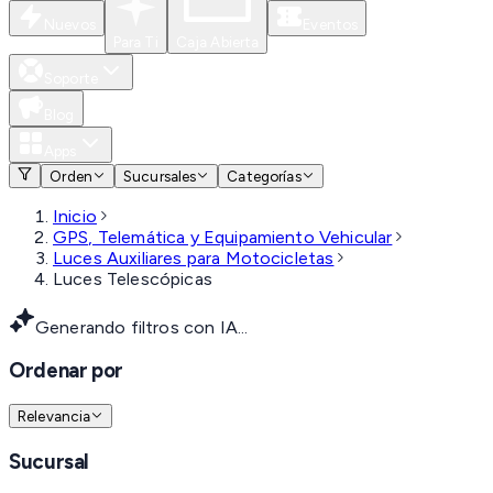
Nuevos
Eventos
Para Ti
Caja Abierta
Soporte
Blog
Apps
Orden
Sucursales
Categorías
Inicio
GPS, Telemática y Equipamiento Vehicular
Luces Auxiliares para Motocicletas
Luces Telescópicas
Generando filtros con IA...
Ordenar por
Relevancia
Sucursal