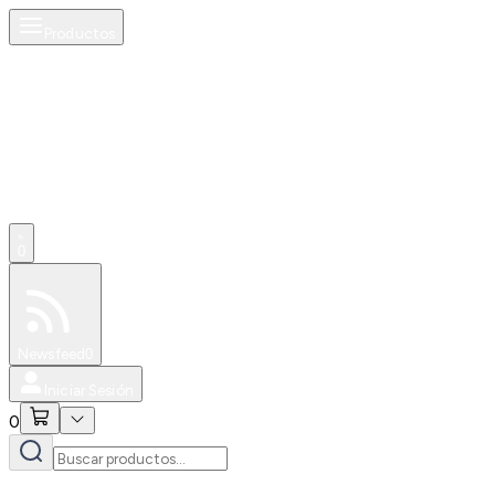
Productos
0
Especiales
Newsfeed
0
Iniciar Sesión
0