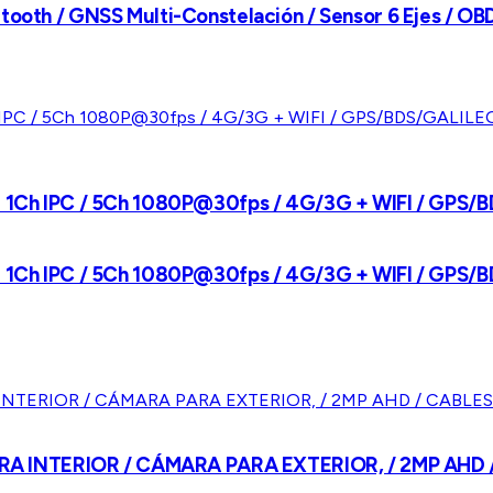
etooth / GNSS Multi-Constelación / Sensor 6 Ejes / O
 + 1Ch IPC / 5Ch 1080P@30fps / 4G/3G + WIFI / GPS/
 + 1Ch IPC / 5Ch 1080P@30fps / 4G/3G + WIFI / GPS/
RA INTERIOR / CÁMARA PARA EXTERIOR, / 2MP AHD