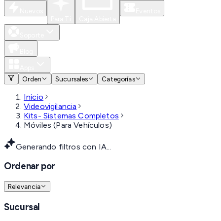
Nuevos
Eventos
Para Ti
Caja Abierta
Soporte
Blog
Apps
Orden
Sucursales
Categorías
Inicio
Videovigilancia
Kits- Sistemas Completos
Móviles (Para Vehículos)
Generando filtros con IA...
Ordenar por
Relevancia
Sucursal