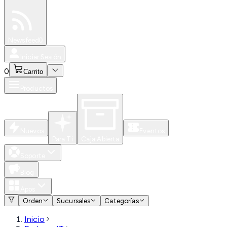
Especiales
Newsfeed
0
Iniciar Sesión
0
Carrito
Productos
Nuevos
Eventos
Para Ti
Caja Abierta
Soporte
Blog
Apps
Orden
Sucursales
Categorías
Inicio