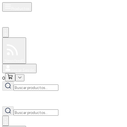
Productos
0
Especiales
Newsfeed
0
Iniciar Sesión
0
0