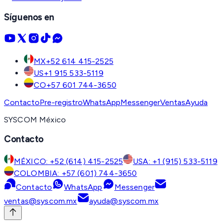
Síguenos en
MX
+52 614 415-2525
US
+1 915 533-5119
CO
+57 601 744-3650
Contacto
Pre-registro
WhatsApp
Messenger
Ventas
Ayuda
SYSCOM México
Contacto
MÉXICO: +52 (614) 415-2525
USA: +1 (915) 533-5119
COLOMBIA: +57 (601) 744-3650
Contacto
WhatsApp
Messenger
ventas@syscom.mx
ayuda@syscom.mx