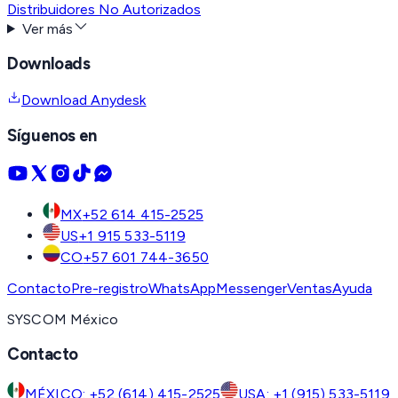
Distribuidores No Autorizados
Ver más
Downloads
Download Anydesk
Síguenos en
MX
+52 614 415-2525
US
+1 915 533-5119
CO
+57 601 744-3650
Contacto
Pre-registro
WhatsApp
Messenger
Ventas
Ayuda
SYSCOM México
Contacto
MÉXICO: +52 (614) 415-2525
USA: +1 (915) 533-5119