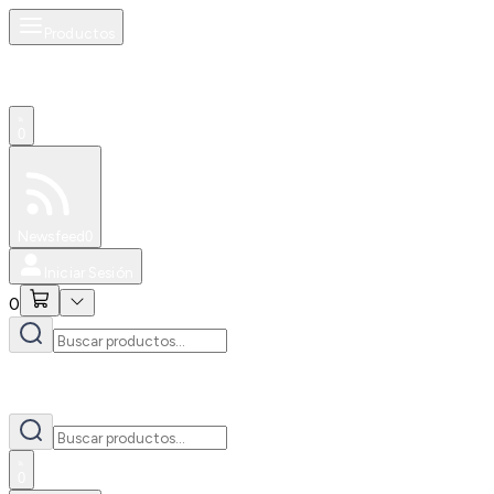
Productos
0
Especiales
Newsfeed
0
Iniciar Sesión
0
0