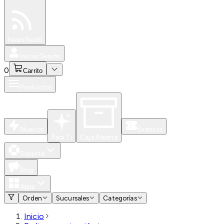
Especiales
Newsfeed
0
Iniciar Sesión
0
Carrito
Productos
Nuevos
Eventos
Para Ti
Caja Abierta
Soporte
Blog
Apps
Orden
Sucursales
Categorías
Inicio