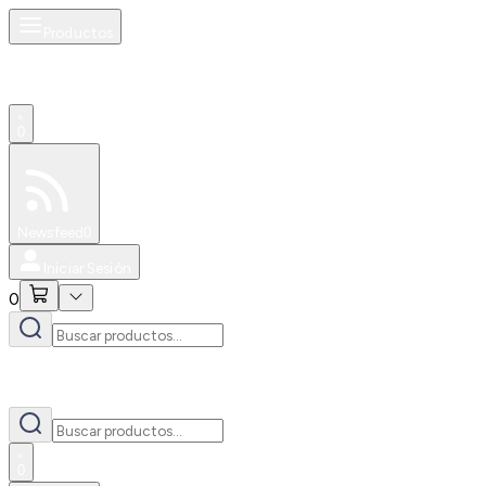
Productos
0
Especiales
Newsfeed
0
Iniciar Sesión
0
0