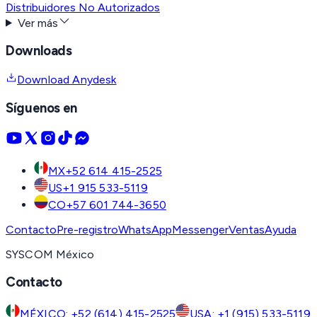
Distribuidores No Autorizados
Ver más
Downloads
Download Anydesk
Síguenos en
MX
+52 614 415-2525
US
+1 915 533-5119
CO
+57 601 744-3650
Contacto
Pre-registro
WhatsApp
Messenger
Ventas
Ayuda
SYSCOM México
Contacto
MÉXICO: +52 (614) 415-2525
USA: +1 (915) 533-5119