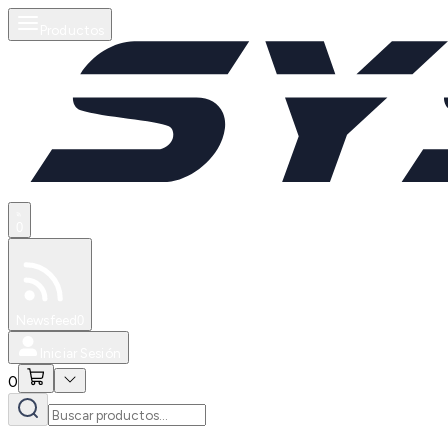
Productos
0
Especiales
Newsfeed
0
Iniciar Sesión
0