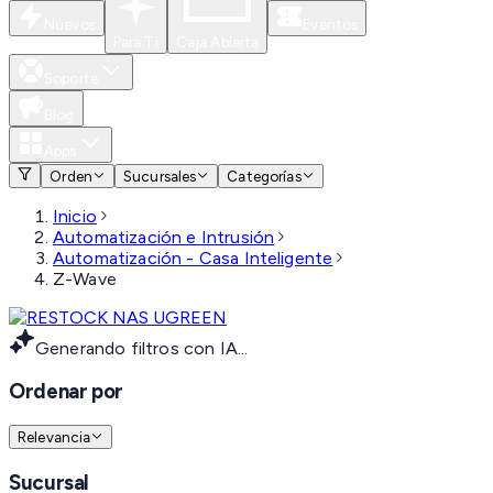
Nuevos
Eventos
Para Ti
Caja Abierta
Soporte
Blog
Apps
Orden
Sucursales
Categorías
Inicio
Automatización e Intrusión
Automatización - Casa Inteligente
Z-Wave
Generando filtros con IA...
Ordenar por
Relevancia
Sucursal