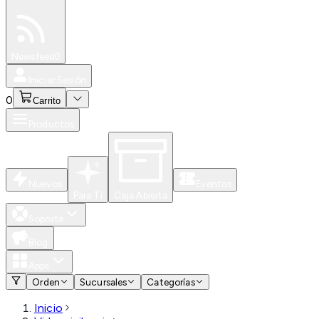
Especiales
Newsfeed
0
Iniciar Sesión
0
Carrito
Productos
Nuevos
Eventos
Para Ti
Caja Abierta
Soporte
Blog
Apps
Orden
Sucursales
Categorías
Inicio