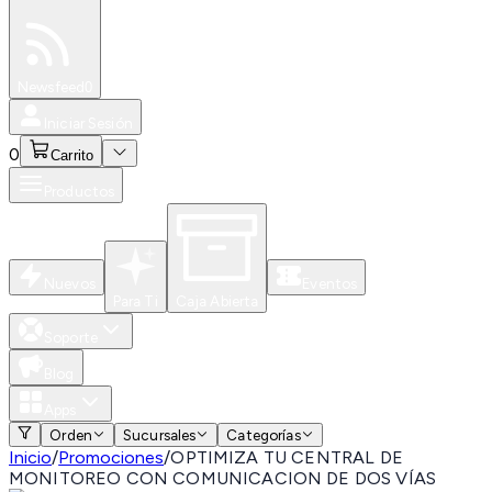
Especiales
Newsfeed
0
Iniciar Sesión
0
Carrito
Productos
Nuevos
Eventos
Para Ti
Caja Abierta
Soporte
Blog
Apps
Orden
Sucursales
Categorías
Inicio
/
Promociones
/
OPTIMIZA TU CENTRAL DE
MONITOREO CON COMUNICACION DE DOS VÍAS