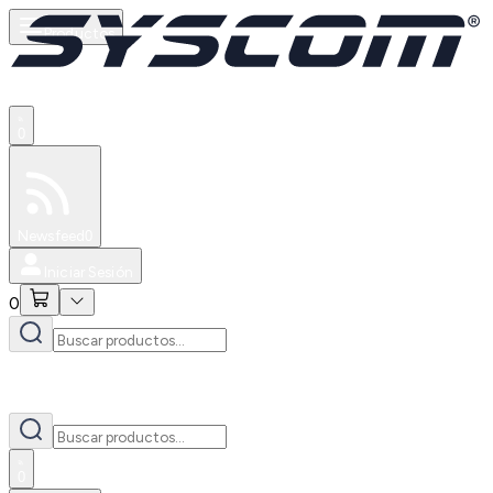
Productos
0
Especiales
Newsfeed
0
Iniciar Sesión
0
0