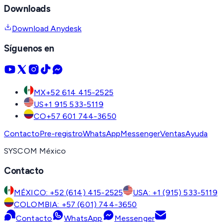
Downloads
Download Anydesk
Síguenos en
MX
+52 614 415-2525
US
+1 915 533-5119
CO
+57 601 744-3650
Contacto
Pre-registro
WhatsApp
Messenger
Ventas
Ayuda
SYSCOM México
Contacto
MÉXICO: +52 (614) 415-2525
USA: +1 (915) 533-5119
COLOMBIA: +57 (601) 744-3650
Contacto
WhatsApp
Messenger