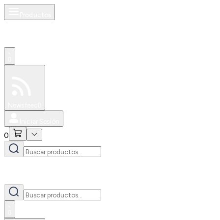
Productos
0
Especiales
Newsfeed
0
Iniciar Sesión
0
0