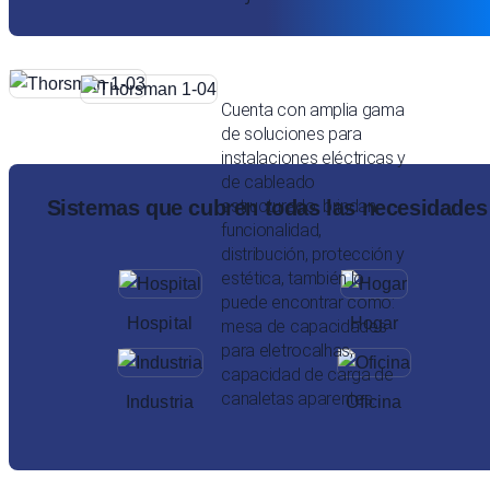
Cuenta con amplia gama
de soluciones para
instalaciones eléctricas y
de cableado
estructurado, brindan
Sistemas que cubren todas las necesidades
funcionalidad,
distribución, protección y
estética, también lo
puede encontrar como:
Hospital
Hogar
mesa de capacidades
para eletrocalhas,
capacidad de carga de
canaletas aparentes.
Industria
Oficina