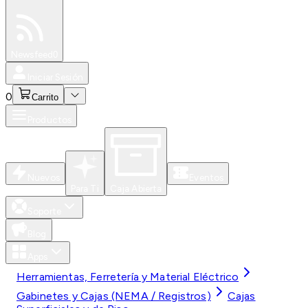
Especiales
Newsfeed
0
Iniciar Sesión
0
Carrito
Productos
Nuevos
Eventos
Para Ti
Caja Abierta
Soporte
Blog
Apps
Herramientas, Ferretería y Material Eléctrico
Gabinetes y Cajas (NEMA / Registros)
Cajas