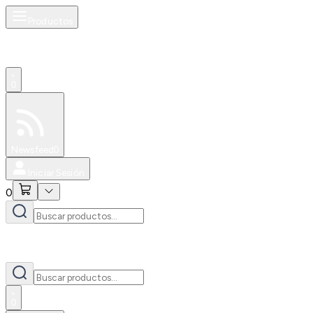
Productos
0
Especiales
Newsfeed
0
Iniciar Sesión
0
0