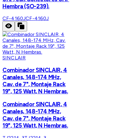
Hembra (SO-239).
CF-4160J
CF-4160J
SINCLAIR
Combinador SINCLAIR, 4
Canales, 148-174 MHz,
Cav. de 7", Montaje Rack
19", 125 Watt, N Hembras.
Combinador SINCLAIR, 4
Canales, 148-174 MHz,
Cav. de 7", Montaje Rack
19", 125 Watt, N Hembras.
TJ2214-3
TJ2214-3