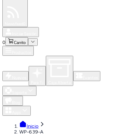
Especiales
Newsfeed
0
Iniciar Sesión
0
Carrito
Productos
Nuevos
Eventos
Para Ti
Caja Abierta
Soporte
Blog
Apps
Inicio
WP-639-A