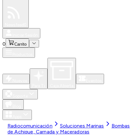
Especiales
Newsfeed
0
Iniciar Sesión
0
Carrito
Productos
Nuevos
Eventos
Para Ti
Caja Abierta
Soporte
Blog
Apps
Radiocomunicación
Soluciones Marinas
Bombas
de Achique, Carnada y Maceradoras