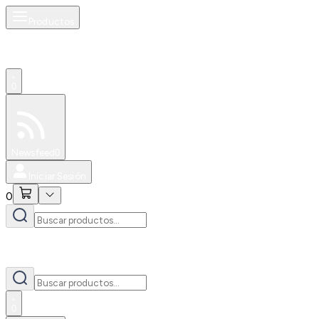
Productos
0
Especiales
Newsfeed
0
Iniciar Sesión
0
0