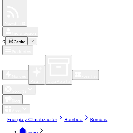
Especiales
Newsfeed
0
Iniciar Sesión
0
Carrito
Productos
Nuevos
Eventos
Para Ti
Caja Abierta
Soporte
Blog
Apps
Energía y Climatización
Bombeo
Bombas
Inicio