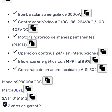
Bomba solar sumergible de 3000W
Controlador híbrido AC/DC 136-264VAC / 108-
403VDC
Motor sincrónico de imanes permanentes
(PMSM)
Operación continua 24/7 sin interrupciones
Eficiencia energética con MPPT al 99%
Construcción en acero inoxidable AISI 304
Modelo
SP3000ACDC
Marca
DEYE
SAT
40151513
2 años de garantía