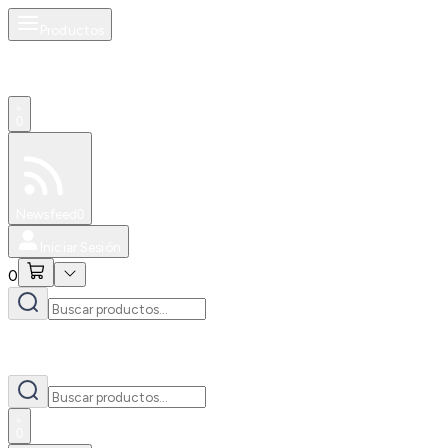
Productos
0
Especiales
Newsfeed
0
Iniciar Sesión
0
0