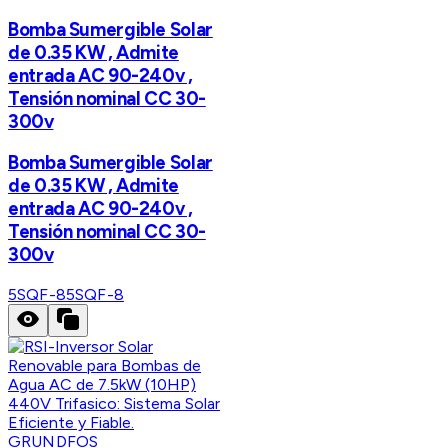
Bomba Sumergible Solar
de 0.35 KW , Admite
entrada AC 90-240v ,
Tensión nominal CC 30-
300v
Bomba Sumergible Solar
de 0.35 KW , Admite
entrada AC 90-240v ,
Tensión nominal CC 30-
300v
5SQF-8
5SQF-8
GRUNDFOS