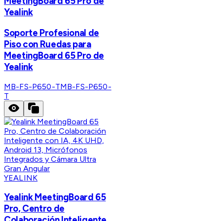
MeetingBoard 65 Pro de
Yealink
Soporte Profesional de
Piso con Ruedas para
MeetingBoard 65 Pro de
Yealink
MB-FS-P650-T
MB-FS-P650-
T
YEALINK
Yealink MeetingBoard 65
Pro, Centro de
Colaboración Inteligente