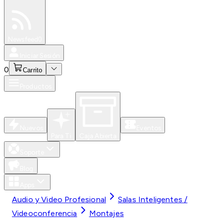
Especiales
Newsfeed
0
Iniciar Sesión
0
Carrito
Productos
Nuevos
Eventos
Para Ti
Caja Abierta
Soporte
Blog
Apps
Audio y Video Profesional
Salas Inteligentes /
Videoconferencia
Montajes