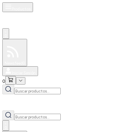
Productos
0
Especiales
Newsfeed
0
Iniciar Sesión
0
0