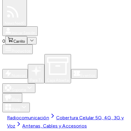
Especiales
Newsfeed
0
Iniciar Sesión
0
Carrito
Productos
Nuevos
Eventos
Para Ti
Caja Abierta
Soporte
Blog
Apps
Radiocomunicación
Cobertura Celular 5G, 4G, 3G y
Voz
Antenas, Cables y Accesorios