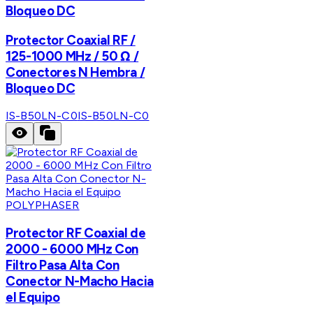
Bloqueo DC
Protector Coaxial RF /
125-1000 MHz / 50 Ω /
Conectores N Hembra /
Bloqueo DC
IS-B50LN-C0
IS-B50LN-C0
POLYPHASER
Protector RF Coaxial de
2000 - 6000 MHz Con
Filtro Pasa Alta Con
Conector N-Macho Hacia
el Equipo