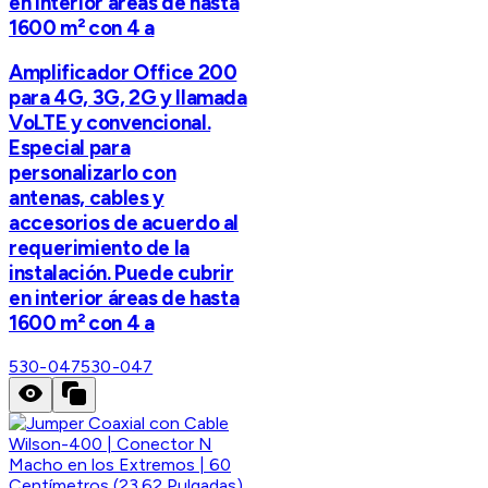
en interior áreas de hasta
1600 m² con 4 a
Amplificador Office 200
para 4G, 3G, 2G y llamada
VoLTE y convencional.
Especial para
personalizarlo con
antenas, cables y
accesorios de acuerdo al
requerimiento de la
instalación. Puede cubrir
en interior áreas de hasta
1600 m² con 4 a
530-047
530-047