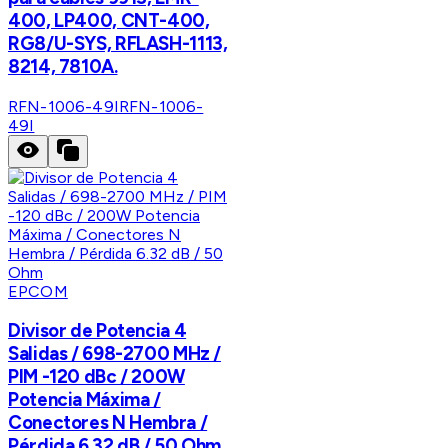
400, LP400, CNT-400,
RG8/U-SYS, RFLASH-1113,
8214, 7810A.
RFN-1006-49I
RFN-1006-
49I
EPCOM
Divisor de Potencia 4
Salidas / 698-2700 MHz /
PIM -120 dBc / 200W
Potencia Máxima /
Conectores N Hembra /
Pérdida 6.32 dB / 50 Ohm