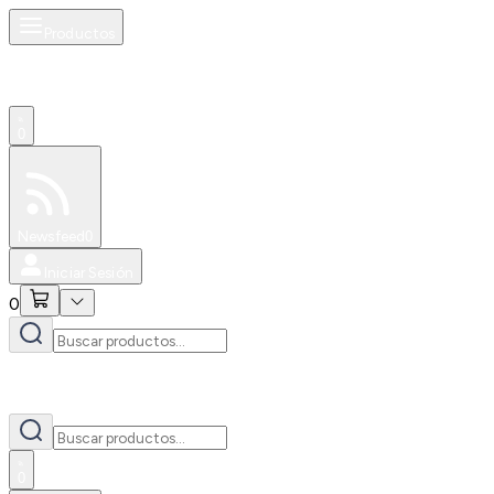
Productos
0
Especiales
Newsfeed
0
Iniciar Sesión
0
0