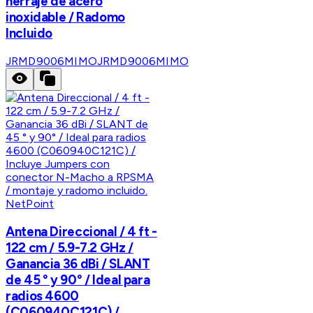
herraje de acero
inoxidable / Radomo
Incluido
JRMD9006MIMO
JRMD9006MIMO
NetPoint
Antena Direccional / 4 ft -
122 cm / 5.9-7.2 GHz /
Ganancia 36 dBi / SLANT
de 45 ° y 90° / Ideal para
radios 4600
(C060940C121C) /