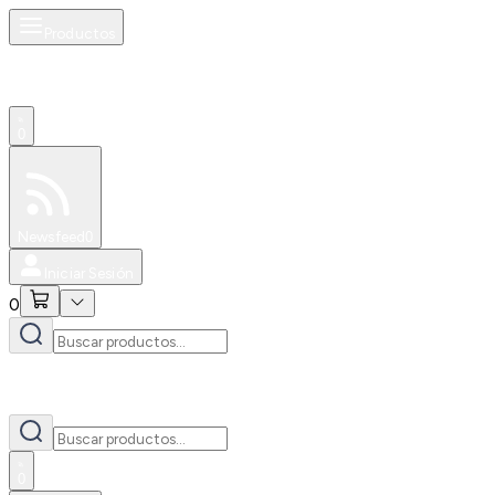
Productos
0
Especiales
Newsfeed
0
Iniciar Sesión
0
0