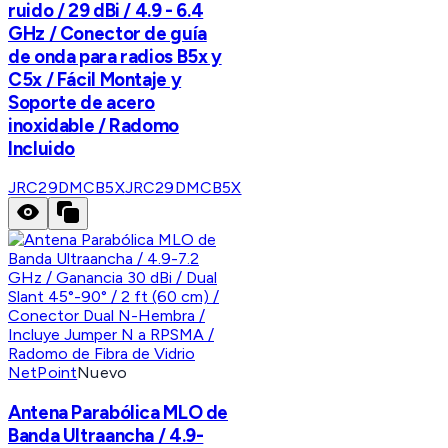
ruido / 29 dBi / 4.9 - 6.4
GHz / Conector de guía
de onda para radios B5x y
C5x / Fácil Montaje y
Soporte de acero
inoxidable / Radomo
Incluido
JRC29DMCB5X
JRC29DMCB5X
NetPoint
Nuevo
Antena Parabólica MLO de
Banda Ultraancha / 4.9-