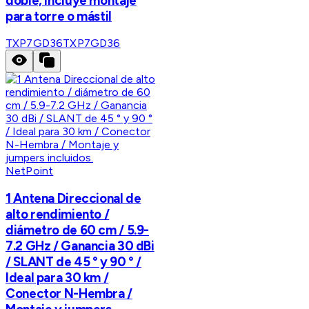
doble, incluye montaje
para torre o mástil
TXP7GD36
TXP7GD36
NetPoint
1 Antena Direccional de
alto rendimiento /
diámetro de 60 cm / 5.9-
7.2 GHz / Ganancia 30 dBi
/ SLANT de 45 ° y 90 ° /
Ideal para 30 km /
Conector N-Hembra /