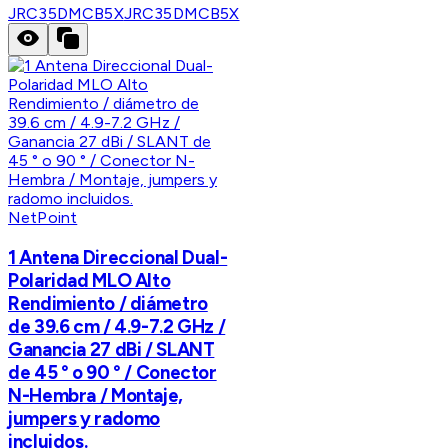
JRC35DMCB5X
JRC35DMCB5X
NetPoint
1 Antena Direccional Dual-
Polaridad MLO Alto
Rendimiento / diámetro
de 39.6 cm / 4.9-7.2 GHz /
Ganancia 27 dBi / SLANT
de 45 ° o 90 ° / Conector
N-Hembra / Montaje,
jumpers y radomo
incluidos.