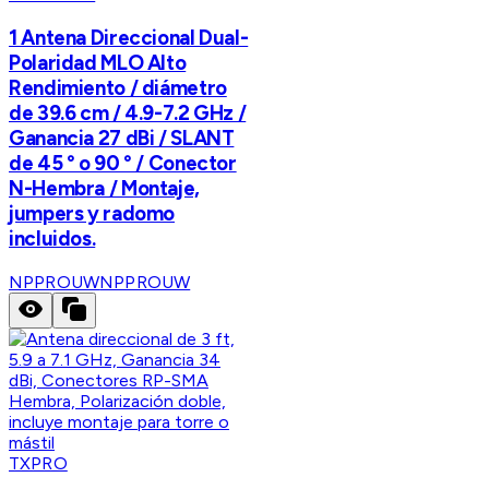
1 Antena Direccional Dual-
Polaridad MLO Alto
Rendimiento / diámetro
de 39.6 cm / 4.9-7.2 GHz /
Ganancia 27 dBi / SLANT
de 45 ° o 90 ° / Conector
N-Hembra / Montaje,
jumpers y radomo
incluidos.
NPPROUW
NPPROUW
TXPRO