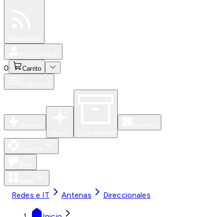
Especiales
Newsfeed
0
Iniciar Sesión
0
Carrito
Productos
Nuevos
Eventos
Para Ti
Caja Abierta
Soporte
Blog
Apps
Redes e IT
Antenas
Direccionales
Inicio