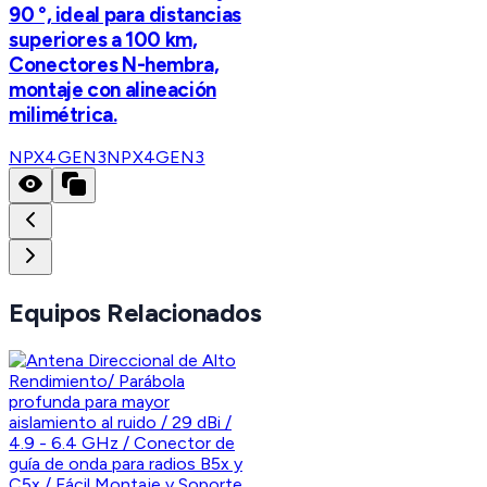
90 °, ideal para distancias
superiores a 100 km,
Conectores N-hembra,
montaje con alineación
milimétrica.
NPX4GEN3
NPX4GEN3
Equipos Relacionados