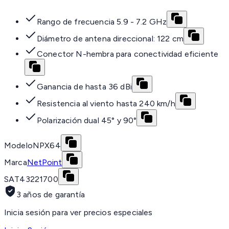
Rango de frecuencia 5.9 - 7.2 GHz
Diámetro de antena direccional: 122 cm
Conector N-hembra para conectividad eficiente
Ganancia de hasta 36 dBi
Resistencia al viento hasta 240 km/h
Polarización dual 45° y 90°
Modelo
NPX64
Marca
NetPoint
SAT
43221700
3 años de garantía
Inicia sesión para ver precios especiales