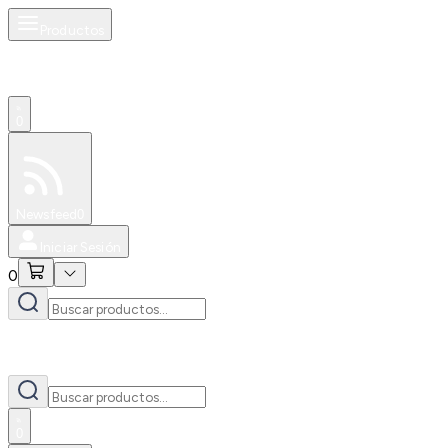
Productos
0
Especiales
Newsfeed
0
Iniciar Sesión
0
0