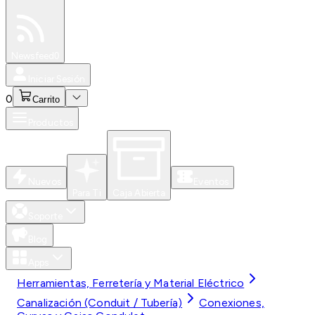
Especiales
Newsfeed
0
Iniciar Sesión
0
Carrito
Productos
Nuevos
Eventos
Para Ti
Caja Abierta
Soporte
Blog
Apps
Herramientas, Ferretería y Material Eléctrico
Canalización (Conduit / Tubería)
Conexiones,