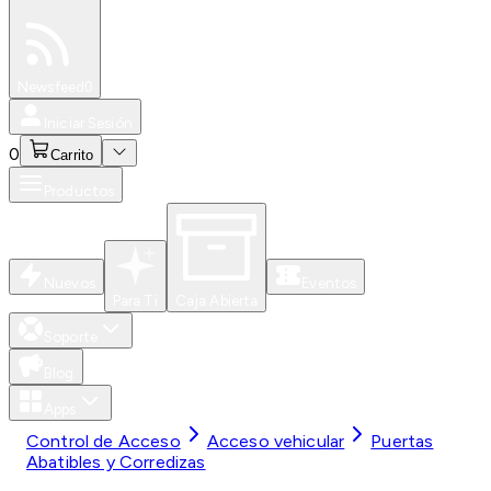
Especiales
Newsfeed
0
Iniciar Sesión
0
Carrito
Productos
Nuevos
Eventos
Para Ti
Caja Abierta
Soporte
Blog
Apps
Control de Acceso
Acceso vehicular
Puertas
Abatibles y Corredizas