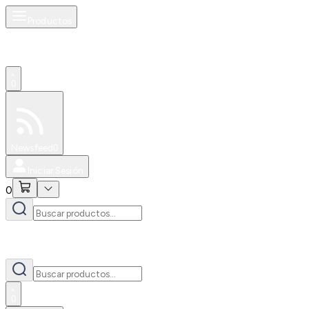
Productos
0
Especiales
Newsfeed
0
Iniciar Sesión
0
0